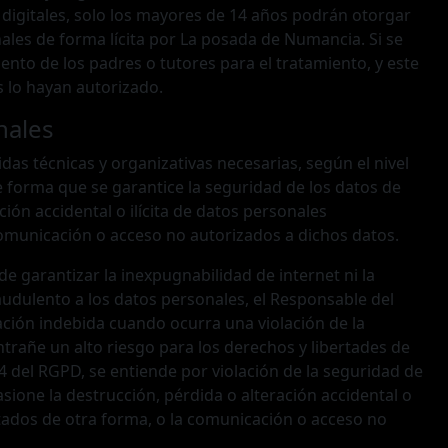
 digitales, solo los mayores de 14 años podrán otorgar
ales de forma lícita por La posada de Numancia. Si se
ento de los padres o tutores para el tratamiento, y este
s lo hayan autorizado.
nales
s técnicas y organizativas necesarias, según el nivel
 forma que se garantice la seguridad de los datos de
ción accidental o ilícita de datos personales
comunicación o acceso no autorizados a dichos datos.
garantizar la inexpugnabilidad de internet ni la
udulento a los datos personales, el Responsable del
ción indebida cuando ocurra una violación de la
trañe un alto riesgo para los derechos y libertades de
o 4 del RGPD, se entiende por violación de la seguridad de
sione la destrucción, pérdida o alteración accidental o
atados de otra forma, o la comunicación o acceso no